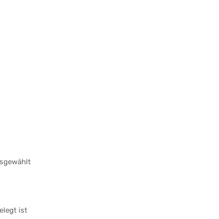
usgewählt
legt ist